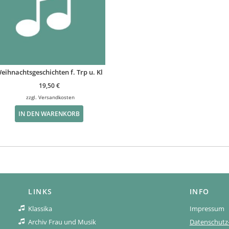
eihnachtsgeschichten f. Trp u. Kl
19,50
€
zzgl.
Versandkosten
IN DEN WARENKORB
LINKS
INFO
Klassika
Impressum
Archiv Frau und Musik
Datenschutz-