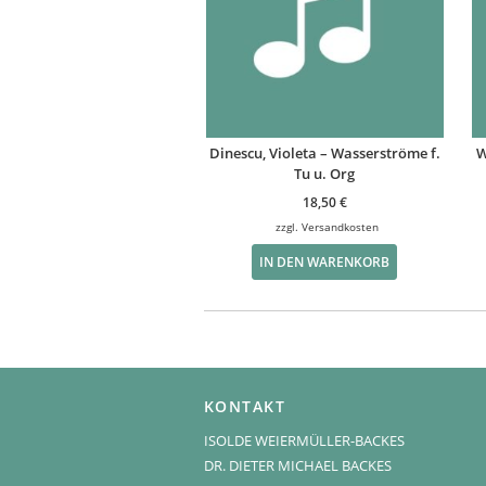
Dinescu, Violeta – Wasserströme f.
W
Tu u. Org
18,50
€
zzgl.
Versandkosten
IN DEN WARENKORB
KONTAKT
ISOLDE WEIERMÜLLER-BACKES
DR. DIETER MICHAEL BACKES