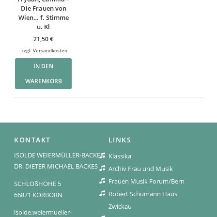
Die Frauen von
Wien… f. Stimme
u. Kl
21,50
€
zzgl.
Versandkosten
IN DEN
WARENKORB
KONTAKT
LINKS
ISOLDE WEIERMÜLLER-BACKES
Klassika
DR. DIETER MICHAEL BACKES
Archiv Frau und Musik
Frauen Musik Forum/Bern
SCHLOßHÖHE 5
Robert Schumann Haus
66871 KÖRBORN
Zwickau
isolde.weiermueller-