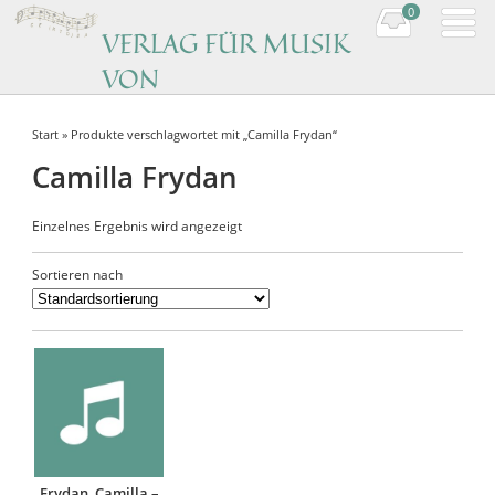
0
VERLAG FÜR MUSIK
VON
KOMPONISTINNEN
Start
» Produkte verschlagwortet mit „Camilla Frydan“
Music by women composers
Camilla Frydan
Einzelnes Ergebnis wird angezeigt
Sortieren nach
Frydan, Camilla –