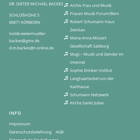
DR. DIETER MICHAEL BACKES
Archiv Frau und Musik
Frauen Musik Forum/Bern
SCHLOßHÖHE 5
Robert Schumann Haus
66871 KÖRBORN
Zwickau
isolde.weiermueller-
Maria-Anna-Mozart-
backes@gmx.de
Gesellschaft Salzburg
d.m.backes@t-online.de
Mugi – Musik und Gender im
Internet
Sophie Drinker Institut
Langhaarteckel von der
Karthause
Schumann Netzwerk
Kirche Sankt Julian
INFO
Impressum
Datenschutzbelehrung
AGB
Datenschutz-Einstellungen