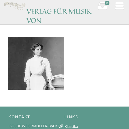
0
VERLAG FÜR MUSIK
VON
KOMPONISTINNEN
Music by women composers
KONTAKT
LINKS
ISOLDE WEIERMÜLLER-BACKES
Klassika