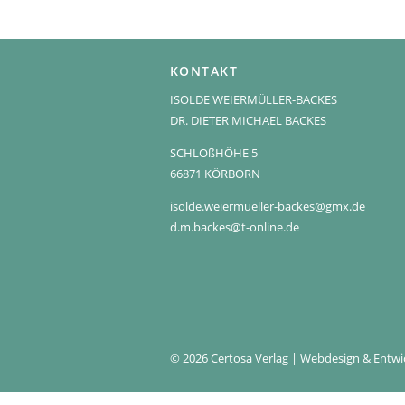
KONTAKT
ISOLDE WEIERMÜLLER-BACKES
DR. DIETER MICHAEL BACKES
SCHLOßHÖHE 5
66871 KÖRBORN
isolde.weiermueller-backes@gmx.de
d.m.backes@t-online.de
© 2026 Certosa Verlag | Webdesign & Entw