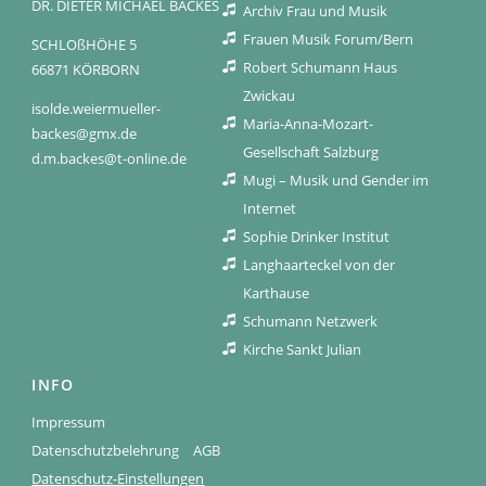
DR. DIETER MICHAEL BACKES
Archiv Frau und Musik
Frauen Musik Forum/Bern
SCHLOßHÖHE 5
Robert Schumann Haus
66871 KÖRBORN
Zwickau
isolde.weiermueller-
Maria-Anna-Mozart-
backes@gmx.de
Gesellschaft Salzburg
d.m.backes@t-online.de
Mugi – Musik und Gender im
Internet
Sophie Drinker Institut
Langhaarteckel von der
Karthause
Schumann Netzwerk
Kirche Sankt Julian
INFO
Impressum
Datenschutzbelehrung
AGB
Datenschutz-Einstellungen