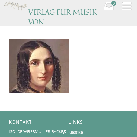
0
VERLAG FÜR MUSIK
VON
KOMPONISTINNEN
Music by women composers
KONTAKT
LINKS
ISOLDE WEIERMÜLLER-BACKES
Klassika