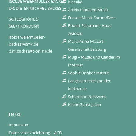
ISOLDE WEIERMÜLLER-BACKES
Klassika
DR. DIETER MICHAEL BACKES
Archiv Frau und Musik
Frauen Musik Forum/Bern
SCHLOßHÖHE 5
Robert Schumann Haus
66871 KÖRBORN
Zwickau
isolde.weiermueller-
Maria-Anna-Mozart-
backes@gmx.de
Gesellschaft Salzburg
d.m.backes@t-online.de
Mugi – Musik und Gender im
Internet
Sophie Drinker Institut
Langhaarteckel von der
Karthause
Schumann Netzwerk
Kirche Sankt Julian
INFO
Impressum
Datenschutzbelehrung
AGB