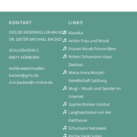
KONTAKT
LINKS
ISOLDE WEIERMÜLLER-BACKES
Klassika
DR. DIETER MICHAEL BACKES
Archiv Frau und Musik
Frauen Musik Forum/Bern
SCHLOßHÖHE 5
Robert Schumann Haus
66871 KÖRBORN
Zwickau
isolde.weiermueller-
Maria-Anna-Mozart-
backes@gmx.de
Gesellschaft Salzburg
d.m.backes@t-online.de
Mugi – Musik und Gender im
Internet
Sophie Drinker Institut
Langhaarteckel von der
Karthause
Schumann Netzwerk
Kirche Sankt Julian